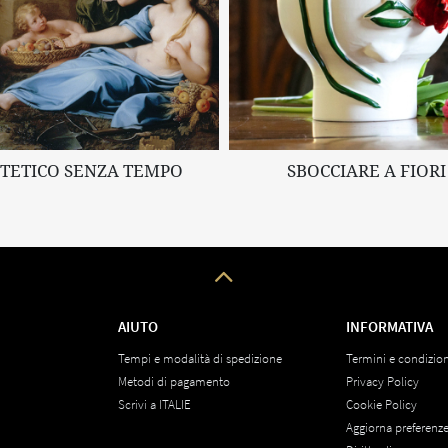
STETICO SENZA TEMPO
SBOCCIARE A FIORI
AIUTO
INFORMATIVA
Tempi e modalità di spedizione
Termini e condizion
Metodi di pagamento
Privacy Policy
Scrivi a ITALIE
Cookie Policy
Aggiorna preferenz