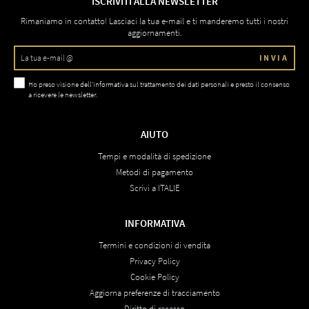
ISCRIVITI ALLA NEWSLETTER
Rimaniamo in contatto! Lasciaci la tua e-mail e ti manderemo tutti i nostri
aggiornamenti.
INVIA
Ho preso visione
dell'informativa
sul trattamento dei dati personali e presto il consenso
a ricevere le newsletter.
AIUTO
Tempi e modalità di spedizione
Metodi di pagamento
Scrivi a ITALIE
INFORMATIVA
Termini e condizioni di vendita
Privacy Policy
Cookie Policy
Aggiorna preferenze di tracciamento
Diritto di recesso