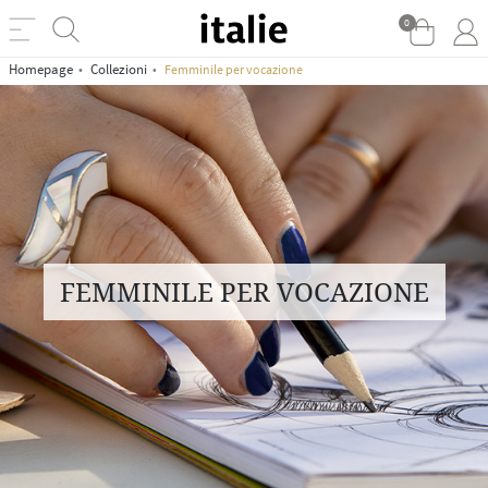
0
Homepage
Collezioni
Femminile per vocazione
FEMMINILE PER VOCAZIONE