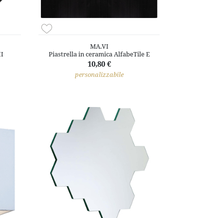
MA.VI
II
Piastrella in ceramica AlfabeTile E
10,80 €
personalizzabile