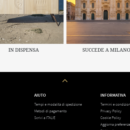
IN DISPENSA
SUCCEDE A MILAN
AIUTO
INFORMATIVA
Tempi e modalità di spedizione
Termini e condizion
Metodi di pagamento
Privacy Policy
Scrivi a ITALIE
Cookie Policy
Aggiorna preferenz