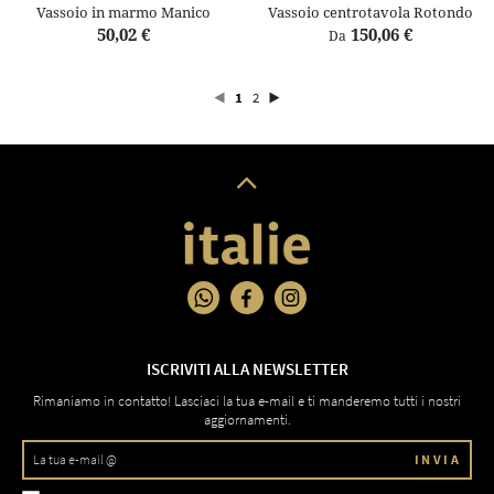
Vassoio in marmo Manico
Vassoio centrotavola Rotondo
50,02 €
150,06 €
Da
1
2
ISCRIVITI ALLA NEWSLETTER
Rimaniamo in contatto! Lasciaci la tua e-mail e ti manderemo tutti i nostri
aggiornamenti.
INVIA