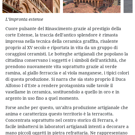
L’impronta estense
Cuore pulsante del Rinascimento grazie al prestigio della
corte Estense, la traccia dell’antico splendore è rimasta
impressa nella tecnica della ceramica graffita, risalente
proprio al XV secolo e riportata in vita da un gruppo di
coraggiosi ceramisti. Le botteghe artigianali che popolano la
cittadina conservano i soggetti e i simboli dell’antichità, che
prendono nuovamente vita soprattutto grazie al verde
ramina, al giallo ferraccia e al viola manganese, i tipici colori
di questa produzione. Si narra che sia stato proprio il Duca
Alfonso I d'Este a rendere protagonista sulle tavole il
vasellame in ceramica, sostituendolo a quello in oro e in
argento in uso fino a quel momento.
Forse anche per questo, un’altra produzione artigianale che
anima e caratterizza questo territorio è la terracotta.
Concentrata soprattutto nel centro storico di Ferrara, è
facile imbattersi in laboratori artigianali intenti a decorare a
mano piccoli oggetti in pietra refrattaria. Ne rappresentano