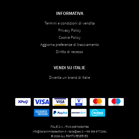
INFORMATIVA
Termini e condizioni di vendita
Privacy Policy
Cookie Policy
Aggiorna preferenze di tracciamento
Diritto di recesso
VENDI SU ITALIE
Diventa un brand di Italie
ITALIE S.r.l. - P.IVA 03574050799
info@italianlimitededition.it
-
italie@pec.it
-
+39 366 9772861
© 2026 ALL RIGHTS RESERVED