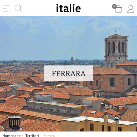
0
FERRARA
Homepage
Territori
Ferrara