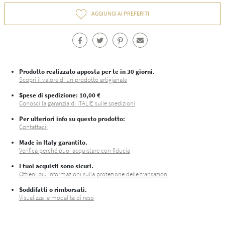
AGGIUNGI AI PREFERITI
Prodotto realizzato apposta per te in 30 giorni.
Scopri il valore di un prodotto artigianale
Spese di spedizione
: 10,00 €
Conosci la garanzia di ITALIE sulle spedizioni
Per ulteriori info su questo prodotto:
Contattaci!
Made in Italy garantito.
Verifica perché puoi acquistare con fiducia
I tuoi acquisti sono sicuri.
Ottieni più informazioni sulla protezione delle transazioni
Soddifatti o rimborsati.
Visualizza le modalità di reso