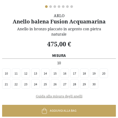
ARLO
Anello balena Fusion Acquamarina
Anello in bronzo placcato in argento con pietra
naturale
475,00 €
MISURA
10
10
11
12
13
14
15
16
17
18
19
20
21
22
23
24
25
26
27
28
29
30
Guida alla misura degli anelli
AGGIUNGI ALLA BAG