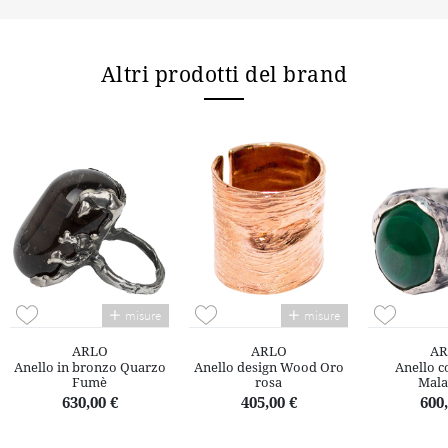
Altri prodotti del brand
misure
misure
ARLO
ARLO
AR
Anello in bronzo Quarzo
Anello design Wood Oro
Anello c
Fumè
rosa
Mala
630,00 €
405,00 €
600,