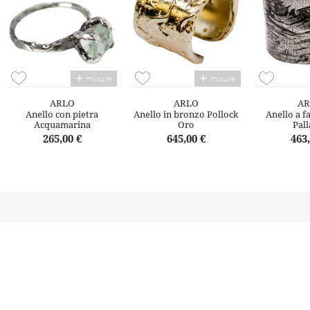
misure
misure
ARLO
ARLO
AR
Anello con pietra
Anello in bronzo Pollock
Anello a f
Acquamarina
Oro
Pall
265,00 €
645,00 €
463,
Il territorio