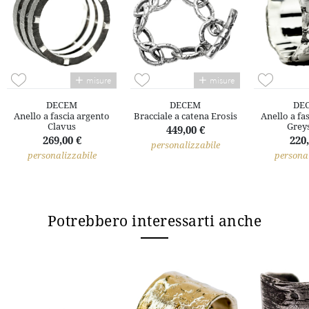
misure
misure
DECEM
DECEM
DE
Anello a fascia argento
Bracciale a catena Erosis
Anello a fa
Clavus
Grey
449,00 €
269,00 €
220,
personalizzabile
personalizzabile
personal
Potrebbero interessarti anche