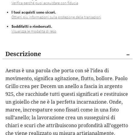
Verifica perché puoi acquistare con fiducia
I tuoi acquisti sono sicuri.
Ottieni più informazioni sulla protezione delle transazioni
Soddifatti o rimborsati.
Visualizza le modalità di reso
Descrizione
Aestus
è una parola che porta con sè l’idea di
movimento, significa agitazione, flutto, bollore.
Paolo
Grillo
crea per
Decem
un
anello a fascia in argento
925
, che racchiude tutti questi significati e restituisce
un gioiello che ne è la perfetta incarnazione. Onde,
maree, increspature sono fissati come in una foto
sull’anello; la lavorazione crea un susseguirsi di
chiari e scuri che attribuiscono profondità all’oggetto
che viene realizzato
su misura artigianalmente
.