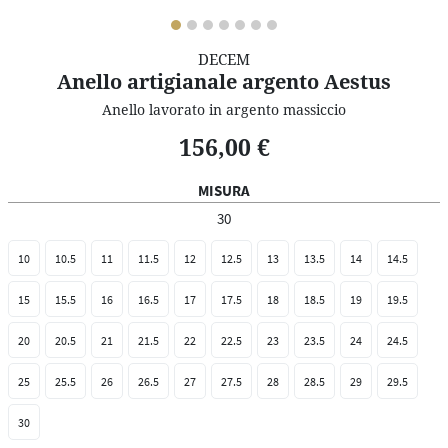
DECEM
Anello artigianale argento Aestus
Anello lavorato in argento massiccio
156,00 €
MISURA
30
10
10.5
11
11.5
12
12.5
13
13.5
14
14.5
15
15.5
16
16.5
17
17.5
18
18.5
19
19.5
20
20.5
21
21.5
22
22.5
23
23.5
24
24.5
25
25.5
26
26.5
27
27.5
28
28.5
29
29.5
30