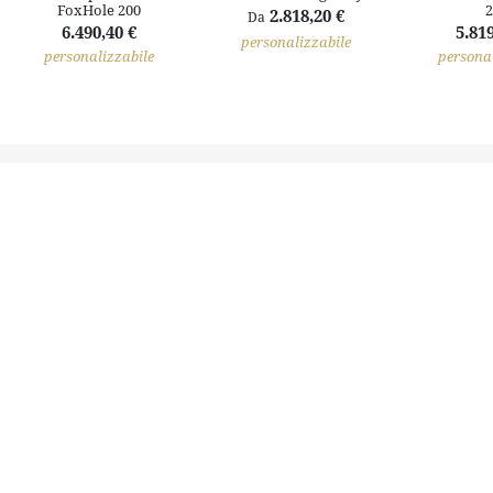
FoxHole 200
2
2.818,20 €
Da
6.490,40 €
5.819
personalizzabile
personalizzabile
personal
Il territorio