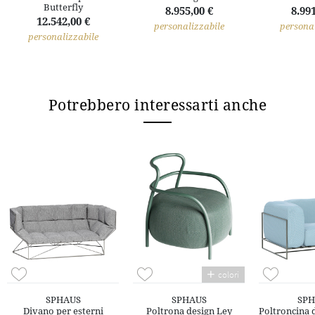
Butterfly
8.955,00 €
8.991
12.542,00 €
personalizzabile
personal
personalizzabile
Potrebbero interessarti anche
colori
SPHAUS
SPHAUS
SPH
Divano per esterni
Poltrona design Ley
Poltroncina 