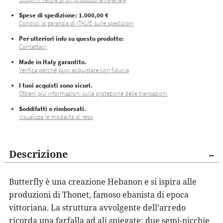
Spese di spedizione
: 1.000,00 €
Conosci la garanzia di ITALIE sulle spedizioni
Per ulteriori info su questo prodotto:
Contattaci!
Made in Italy garantito.
Verifica perché puoi acquistare con fiducia
I tuoi acquisti sono sicuri.
Ottieni più informazioni sulla protezione delle transazioni
Soddifatti o rimborsati.
Visualizza le modalità di reso
Descrizione
Butterfly
è una creazione
Hebanon
e si ispira alle
produzioni di Thonet, famoso ebanista di epoca
vittoriana. La struttura avvolgente dell’arredo
ricorda una farfalla ad ali spiegate: due semi-nicchie