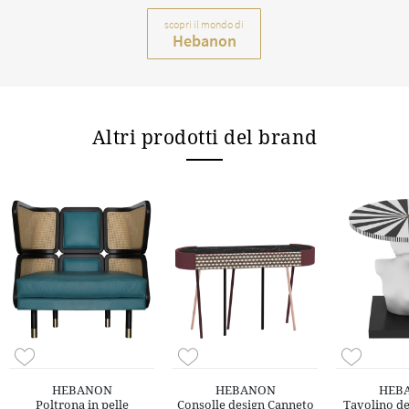
scopri il mondo di
Hebanon
Altri prodotti del brand
HEBANON
HEBANON
HEB
Poltrona in pelle
Consolle design Canneto
Tavolino de