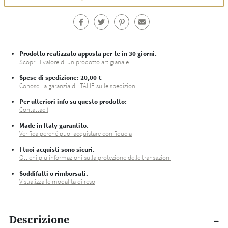
Prodotto realizzato apposta per te in 30 giorni.
Scopri il valore di un prodotto artigianale
Spese di spedizione
: 20,00 €
Conosci la garanzia di ITALIE sulle spedizioni
Per ulteriori info su questo prodotto:
Contattaci!
Made in Italy garantito.
Verifica perché puoi acquistare con fiducia
I tuoi acquisti sono sicuri.
Ottieni più informazioni sulla protezione delle transazioni
Soddifatti o rimborsati.
Visualizza le modalità di reso
Descrizione