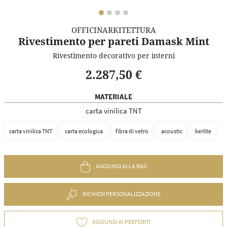
OFFICINARKITETTURA
Rivestimento per pareti Damask Mint
Rivestimento decorativo per interni
2.287,50 €
MATERIALE
carta vinilica TNT
carta vinilica TNT
carta ecologica
fibra di vetro
acoustic
kerlite
AGGIUNGI ALLA BAG
RICHIEDI PERSONALIZZAZIONE
AGGIUNGI AI PREFERITI