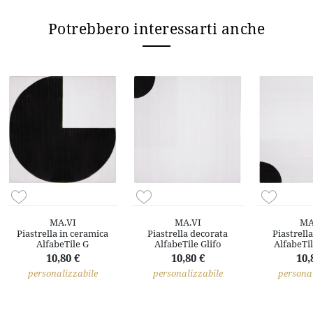
Potrebbero interessarti anche
MA.VI
MA.VI
MA
Piastrella in ceramica
Piastrella decorata
Piastrell
AlfabeTile G
AlfabeTile Glifo
AlfabeTil
10,80 €
10,80 €
10,
personalizzabile
personalizzabile
personal