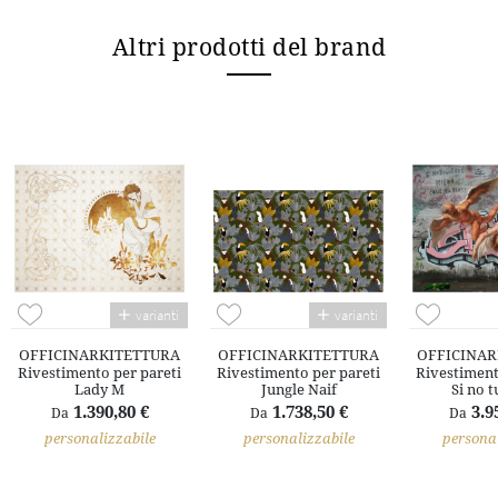
Altri prodotti del brand
varianti
varianti
OFFICINARKITETTURA
OFFICINARKITETTURA
OFFICINAR
Rivestimento per pareti
Rivestimento per pareti
Rivestiment
Lady M
Jungle Naif
Si no t
1.390,80 €
1.738,50 €
3.9
Da
Da
Da
personalizzabile
personalizzabile
personal