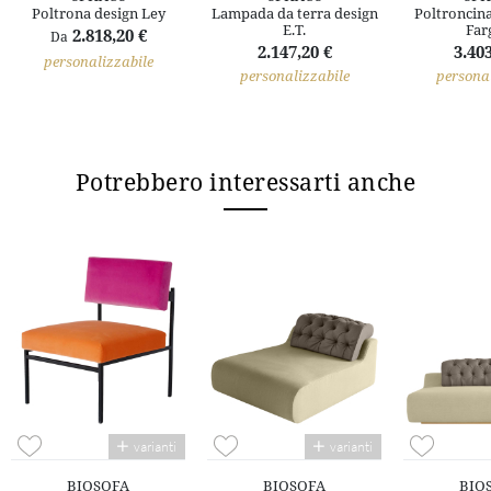
Poltrona design Ley
Lampada da terra design
Poltroncina
E.T.
Far
2.818,20 €
Da
2.147,20 €
3.403
personalizzabile
personalizzabile
personal
Potrebbero interessarti anche
varianti
varianti
BIOSOFA
BIOSOFA
BIO