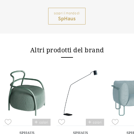
scopri il mondo di
SpHaus
Altri prodotti del brand
colori
colori
SPHAUS
SPHAUS
SPH