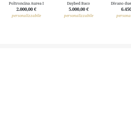
Poltroncina Aurea I
Daybed Baco
Divano due
2.000,00 €
5.000,00 €
6.450
personalizzabile
personalizzabile
personal
Il territorio