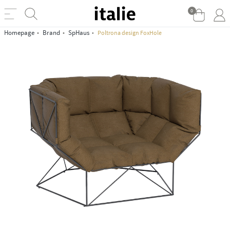
0
Homepage
Brand
SpHaus
Poltrona design FoxHole