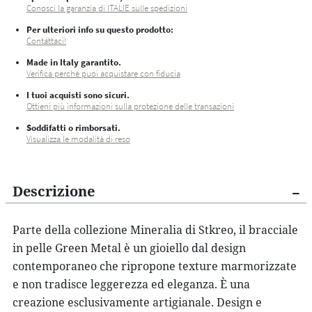
Conosci la garanzia di ITALIE sulle spedizioni
Per ulteriori info su questo prodotto:
Contattaci!
Made in Italy garantito.
Verifica perché puoi acquistare con fiducia
I tuoi acquisti sono sicuri.
Ottieni più informazioni sulla protezione delle transazioni
Soddifatti o rimborsati.
Visualizza le modalità di reso
Descrizione
Parte della collezione Mineralia di Stkreo, il
bracciale
in pelle Green Metal
è un gioiello dal design
contemporaneo che ripropone texture marmorizzate
e non tradisce leggerezza ed eleganza. È una
creazione esclusivamente artigianale. Design e