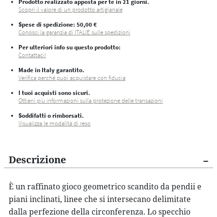
Prodotto realizzato apposta per te in 21 giorni.
Scopri il valore di un prodotto artigianale
Spese di spedizione
: 50,00 €
Conosci la garanzia di ITALIE sulle spedizioni
Per ulteriori info su questo prodotto:
Contattaci!
Made in Italy garantito.
Verifica perché puoi acquistare con fiducia
I tuoi acquisti sono sicuri.
Ottieni più informazioni sulla protezione delle transazioni
Soddifatti o rimborsati.
Visualizza le modalità di reso
Descrizione
È un raffinato gioco geometrico scandito da pendii e
piani inclinati, linee che si intersecano delimitate
dalla perfezione della circonferenza. Lo
specchio