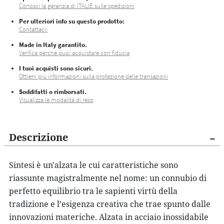
Conosci la garanzia di ITALIE sulle spedizioni
Per ulteriori info su questo prodotto:
Contattaci!
Made in Italy garantito.
Verifica perché puoi acquistare con fiducia
I tuoi acquisti sono sicuri.
Ottieni più informazioni sulla protezione delle transazioni
Soddifatti o rimborsati.
Visualizza le modalità di reso
Descrizione
Sintesi è un'alzata le cui caratteristiche sono
riassunte magistralmente nel nome: un connubio di
perfetto equilibrio tra le sapienti virtù della
tradizione e l’esigenza creativa che trae spunto dalle
innovazioni materiche. Alzata in acciaio inossidabile