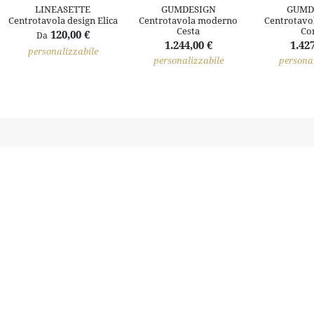
LINEASETTE
GUMDESIGN
GUMD
Centrotavola design Elica
Centrotavola moderno
Centrotavo
Cesta
Co
120,00 €
Da
1.244,00 €
1.427
personalizzabile
personalizzabile
personal
Il territorio