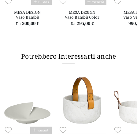
misure
varianti
MESA DESIGN
MESA DESIGN
MESA 
Vaso Bambù
Vaso Bambù Color
Vaso Ve
300,00 €
295,00 €
990,
Da
Da
Potrebbero interessarti anche
varianti