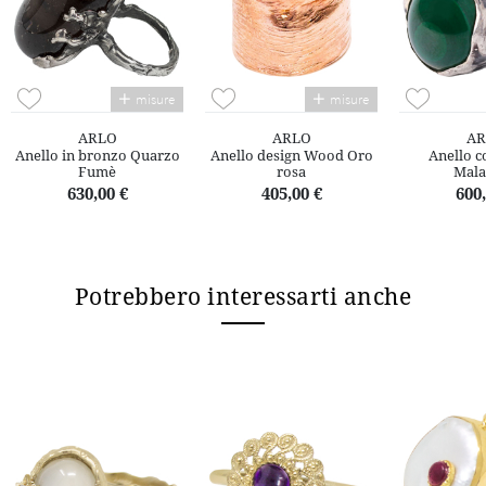
misure
misure
ARLO
ARLO
AR
Anello in bronzo Quarzo
Anello design Wood Oro
Anello c
Fumè
rosa
Mala
630,00 €
405,00 €
600,
Potrebbero interessarti anche