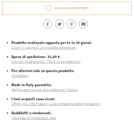
AGGIUNGI AI PREFERITI
Prodotto realizzato apposta per te in 30 giorni.
Scopri il valore di un prodotto artigianale
Spese di spedizione
: 35,00 €
Conosci la garanzia di ITALIE sulle spedizioni
Per ulteriori info su questo prodotto:
Contattaci!
Made in Italy garantito.
Verifica perché puoi acquistare con fiducia
I tuoi acquisti sono sicuri.
Ottieni più informazioni sulla protezione delle transazioni
Soddifatti o rimborsati.
Visualizza le modalità di reso