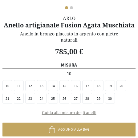
ARLO
Anello artigianale Fusion Agata Muschiata
Anello in bronzo placcato in argento con pietre
naturali
785,00 €
MISURA
10
10
11
12
13
14
15
16
17
18
19
20
21
22
23
24
25
26
27
28
29
30
Guida alla misura degli anelli
AGGIUNGI ALLA BAG