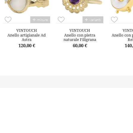
misure
varianti
VINTOUCH
VINTOUCH
VINT
Anello artigianale Ad
Anello con pietra
Anello con 
Astra
naturale Filigrana
Re
120,00 €
60,00 €
140,
Il territorio