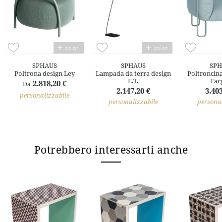
colori
colori
SPHAUS
SPHAUS
SPH
Poltrona design Ley
Lampada da terra design
Poltroncina
E.T.
Far
2.818,20 €
Da
2.147,20 €
3.403
personalizzabile
personalizzabile
personal
Potrebbero interessarti anche