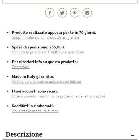
Prodotto realizzato apposta per te in 70 giorni.
Scopri il valore di un prodotto artigianale
Spese di spedizione
: 355,00 €
Conosci la garanzia di ITALIE sulle spedizioni
Per ulteriori info su questo prodotto:
Contattaci!
Made in Italy garantito.
Verifica perché puoi acquistare con fiducia
I tuoi acquisti sono sicuri.
Ottieni più informazioni sulla protezione delle transazioni
Soddifatti o rimborsati.
Visualizza le modalità di reso
Descrizione