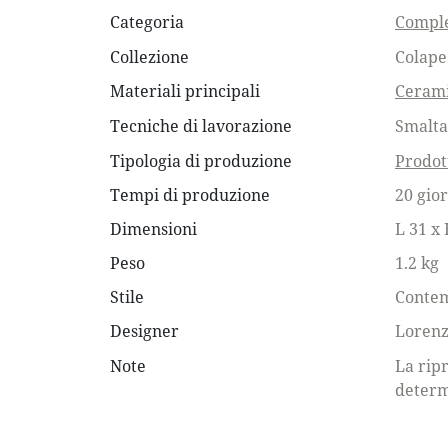
Categoria
Comple
Collezione
Colape
Materiali principali
Ceram
Tecniche di lavorazione
Smalta
Tipologia di produzione
Prodot
Tempi di produzione
20 gior
Dimensioni
L 31 x 
Peso
1.2 kg
Stile
Conte
Designer
Lorenz
Note
La ripr
determ