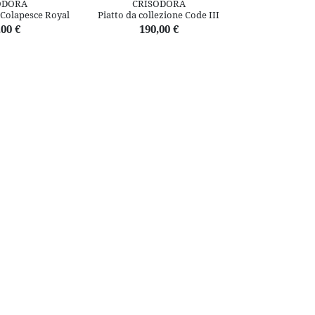
ODORA
CRISODORA
CRIS
 Colapesce Royal
Piatto da collezione Code III
Piatto deco
,00 €
190,00 €
190