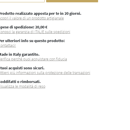
rodotto realizzato apposta per te in 20 giorni.
copri il valore di un prodotto artigianale
Spese di spedizione
: 20,00 €
onosci la garanzia di ITALIE sulle spedizioni
Per ulteriori info su questo prodotto:
ontattaci!
ade in Italy garantito.
erifica perché puoi acquistare con fiducia
 tuoi acquisti sono sicuri.
ttieni più informazioni sulla protezione delle transazioni
Soddifatti o rimborsati.
isualizza le modalità di reso