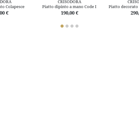
ODORA
CRISODORA
CRIS
ato Colapesce
Piatto dipinto a mano Code I
Piatto decorato
00 €
190,00 €
290
Potrebbero interessarti anche