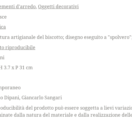
menti d'arredo
,
Oggetti decorativi
sce
ica
tura artigianale del biscotto; disegno eseguito a "spolvero
to riproducibile
ni
H 3.7 x P 31 cm
mporaneo
o Dipani
,
Giancarlo Sangari
oducibilità del prodotto può essere soggetta a lievi variazi
inate dalla natura del materiale e dalla realizzazione dell