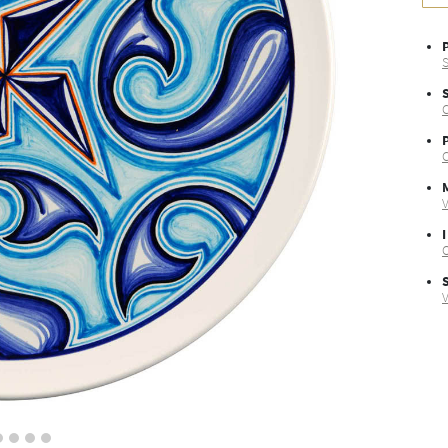
P
S
C
C
M
V
I
O
V