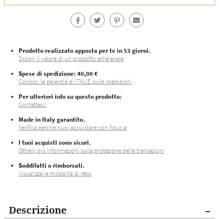
Prodotto realizzato apposta per te in 53 giorni.
Scopri il valore di un prodotto artigianale
Spese di spedizione
: 40,00 €
Conosci la garanzia di ITALIE sulle spedizioni
Per ulteriori info su questo prodotto:
Contattaci!
Made in Italy garantito.
Verifica perché puoi acquistare con fiducia
I tuoi acquisti sono sicuri.
Ottieni più informazioni sulla protezione delle transazioni
Soddifatti o rimborsati.
Visualizza le modalità di reso
Descrizione