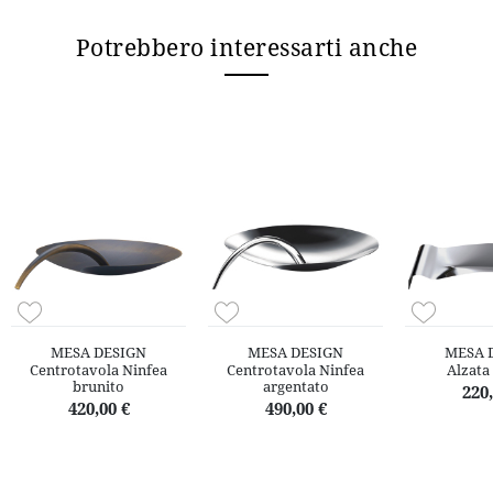
Potrebbero interessarti anche
MESA DESIGN
MESA DESIGN
MESA 
Centrotavola Ninfea
Centrotavola Ninfea
Alzata 
brunito
argentato
220,
420,00 €
490,00 €