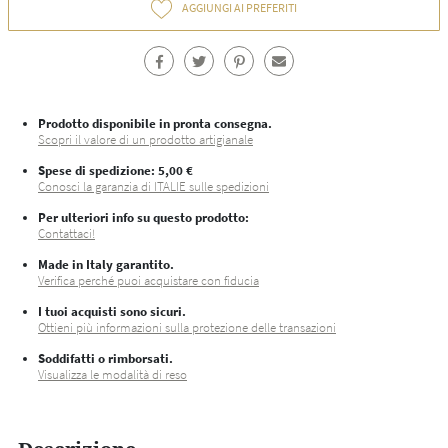
AGGIUNGI AI PREFERITI
Prodotto disponibile in pronta consegna.
Scopri il valore di un prodotto artigianale
Spese di spedizione
: 5,00 €
Conosci la garanzia di ITALIE sulle spedizioni
Per ulteriori info su questo prodotto:
Contattaci!
Made in Italy garantito.
Verifica perché puoi acquistare con fiducia
I tuoi acquisti sono sicuri.
Ottieni più informazioni sulla protezione delle transazioni
Soddifatti o rimborsati.
Visualizza le modalità di reso