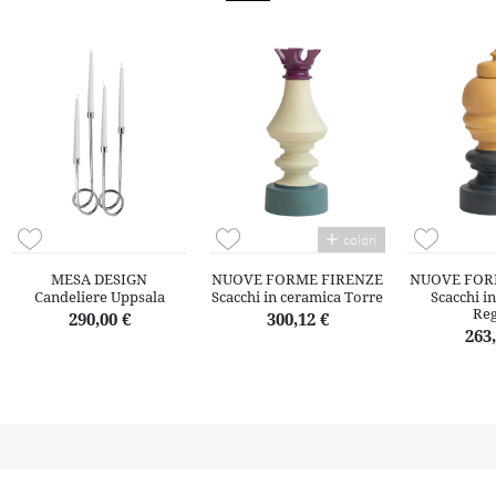
colori
MESA DESIGN
NUOVE FORME FIRENZE
NUOVE FOR
Candeliere Uppsala
Scacchi in ceramica Torre
Scacchi i
Reg
290,00 €
300,12 €
263,
Il territorio